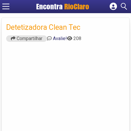
Encontra
RioClaro
Cadastrar empresa
Fazer login
Detetizadora Clean Tec
Criar conta
Compartilhar
Avalie!
208