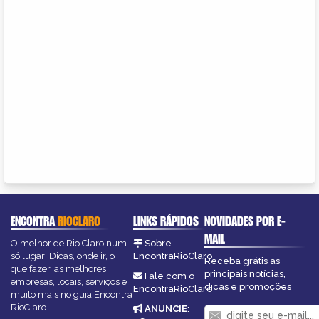
ENCONTRA
RIOCLARO
LINKS RÁPIDOS
NOVIDADES POR E-
MAIL
O melhor de Rio Claro num
Sobre
só lugar! Dicas, onde ir, o
EncontraRioClaro
Receba grátis as
que fazer, as melhores
principais notícias,
Fale com o
empresas, locais, serviços e
dicas e promoções
EncontraRioClaro
muito mais no guia Encontra
RioClaro.
ANUNCIE
: