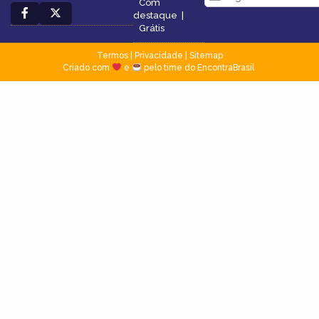
Com
destaque
|
Grátis
Termos
|
Privacidade
|
Sitemap
Criado com
e
pelo time do EncontraBrasil