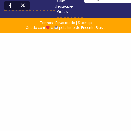
Com
destaque
|
Grátis
Termos
|
Privacidade
|
Sitemap
Criado com
e
pelo time do EncontraBrasil