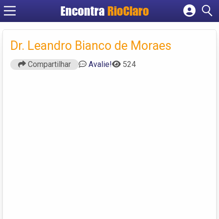
Encontra
RioClaro
Cadastrar empresa
Fazer login
Dr. Leandro Bianco de Moraes
Criar conta
Compartilhar
Avalie!
524