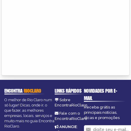
ENCONTRA
RIOCLARO
LINKS RÁPIDOS
NOVIDADES POR E-
MAIL
O melhor de Rio Claro num
Sobre
só lugar! Dicas, onde ir, o
EncontraRioClaro
Receba grátis as
que fazer, as melhores
principais notícias,
Fale com o
empresas, locais, serviços e
dicas e promoções
EncontraRioClaro
muito mais no guia Encontra
RioClaro.
ANUNCIE
: