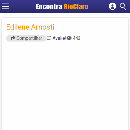
Encontra
RioClaro
Cadastrar empresa
Fazer login
Edilene Arnosti
Criar conta
Compartilhar
Avalie!
442