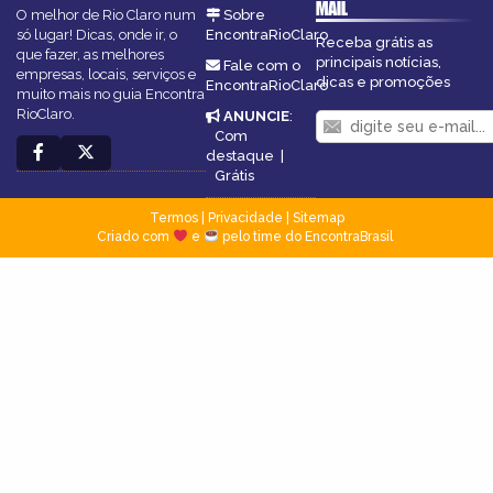
MAIL
O melhor de Rio Claro num
Sobre
só lugar! Dicas, onde ir, o
EncontraRioClaro
Receba grátis as
que fazer, as melhores
principais notícias,
Fale com o
empresas, locais, serviços e
dicas e promoções
EncontraRioClaro
muito mais no guia Encontra
RioClaro.
ANUNCIE
:
Com
destaque
|
Grátis
Termos
|
Privacidade
|
Sitemap
Criado com
e
pelo time do EncontraBrasil