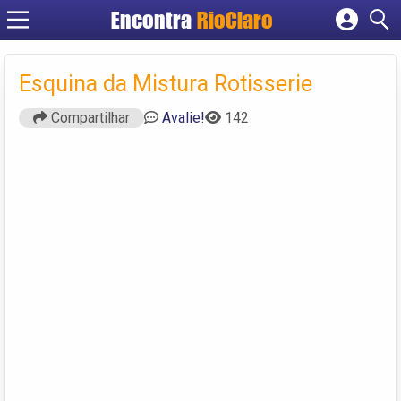
Encontra
RioClaro
Cadastrar empresa
Fazer login
Esquina da Mistura Rotisserie
Criar conta
Compartilhar
Avalie!
142