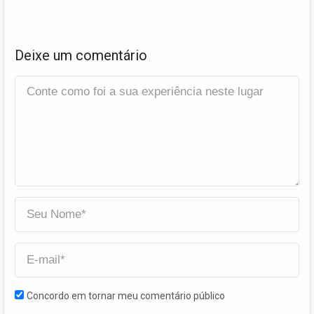
Deixe um comentário
Concordo em tornar meu comentário público