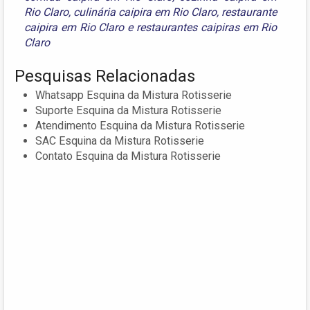
Rio Claro
,
culinária caipira em Rio Claro
,
restaurante
caipira em Rio Claro
e
restaurantes caipiras em Rio
Claro
Pesquisas Relacionadas
Whatsapp Esquina da Mistura Rotisserie
Suporte Esquina da Mistura Rotisserie
Atendimento Esquina da Mistura Rotisserie
SAC Esquina da Mistura Rotisserie
Contato Esquina da Mistura Rotisserie