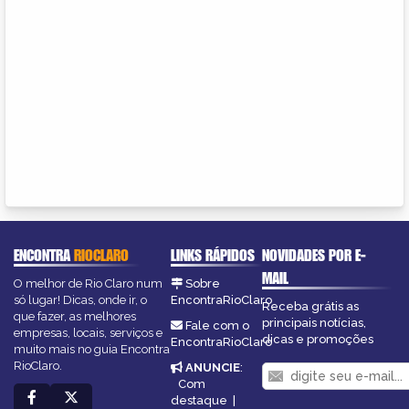
ENCONTRA
RIOCLARO
LINKS RÁPIDOS
NOVIDADES POR E-
MAIL
O melhor de Rio Claro num
Sobre
só lugar! Dicas, onde ir, o
EncontraRioClaro
Receba grátis as
que fazer, as melhores
principais notícias,
Fale com o
empresas, locais, serviços e
dicas e promoções
EncontraRioClaro
muito mais no guia Encontra
RioClaro.
ANUNCIE
:
Com
destaque
|