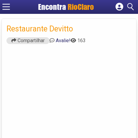
Encontra
RioClaro
Cadastrar empresa
Fazer login
Restaurante Devitto
Criar conta
Compartilhar
Avalie!
163