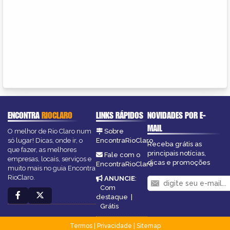
ENCONTRA
RIOCLARO
LINKS RÁPIDOS
NOVIDADES POR E-
MAIL
O melhor de Rio Claro num
Sobre
só lugar! Dicas, onde ir, o
EncontraRioClaro
Receba grátis as
que fazer, as melhores
principais notícias,
Fale com o
empresas, locais, serviços e
dicas e promoções
EncontraRioClaro
muito mais no guia Encontra
RioClaro.
ANUNCIE
:
Com
destaque
|
Grátis
Termos
|
Privacidade
|
Sitemap