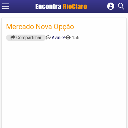
Encontra
RioClaro
Cadastrar empresa
Fazer login
Mercado Nova Opção
Criar conta
Compartilhar
Avalie!
156