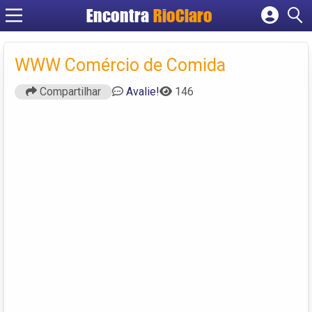
Encontra
RioClaro
Cadastrar empresa
Fazer login
WWW Comércio de Comida
Criar conta
Compartilhar
Avalie!
146