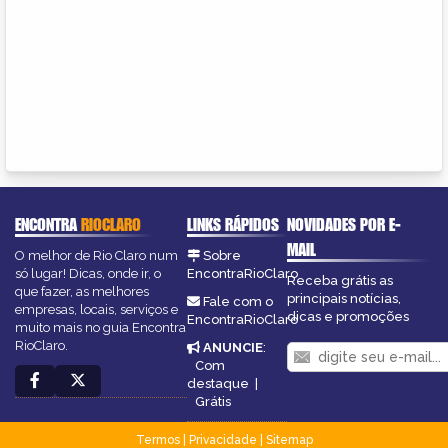
ENCONTRA
RIOCLARO
LINKS RÁPIDOS
NOVIDADES POR E-
MAIL
O melhor de Rio Claro num
Sobre
só lugar! Dicas, onde ir, o
EncontraRioClaro
Receba grátis as
que fazer, as melhores
principais notícias,
Fale com o
empresas, locais, serviços e
dicas e promoções
EncontraRioClaro
muito mais no guia Encontra
RioClaro.
ANUNCIE
:
Com
destaque
|
Grátis
Termos
|
Privacidade
|
Sitemap