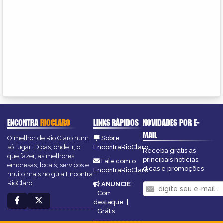
ENCONTRA
RIOCLARO
LINKS RÁPIDOS
NOVIDADES POR E-
MAIL
O melhor de Rio Claro num
Sobre
só lugar! Dicas, onde ir, o
EncontraRioClaro
Receba grátis as
que fazer, as melhores
principais notícias,
Fale com o
empresas, locais, serviços e
dicas e promoções
EncontraRioClaro
muito mais no guia Encontra
RioClaro.
ANUNCIE
:
Com
destaque
|
Grátis