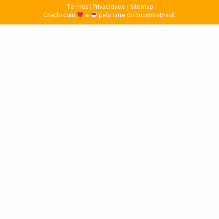
Termos
|
Privacidade
|
Sitemap
Criado com
e
pelo time do EncontraBrasil