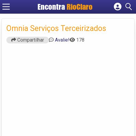
Encontra
RioClaro
Cadastrar empresa
Fazer login
Omnia Serviços Terceirizados
Criar conta
Compartilhar
Avalie!
178